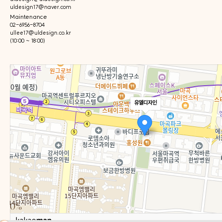
uldesign17@naver.com
Maintenance
02-6956-8704
ullee17@uldesign.co.kr
(10:00 ~ 18:00)
유엘디자인
©2025. ULdesign. All Rights Reserved. Since 2017.
0%